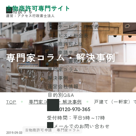
相談する
サービス・料金表
サービス・料金表
古物商許可とは
新規申請サポート
専門家コラム・解決事例
変更届・書換申請サポート
専門家コラム
解決事例
運営会社情報
目的別Q&A
TOP
専門家コラム・解決事例
戸建て（一軒家）
0120-970-365
受付時間：平日9時～17時
メールでのお問い合わせ
古物商許可申請
専門家コラム
2019.09.03