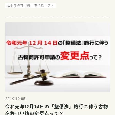
面・押印・対面を前提とした国内の制度・慣行を見直
古物商許可申請
専門家コラム
し、実際に足を運ばなくても手続できるリモート社会
の実現に向けて取り組むため、全 […]
2019.12.05
令和元年12月14日の「整備法」施行に伴う古物
商許可申請の変更点って？