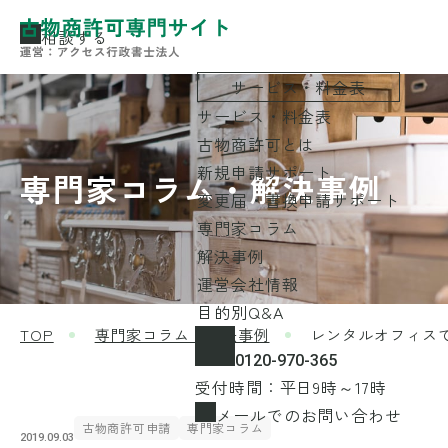
相談する
サービス・料金表
サービス・料金表
古物商許可とは
新規申請サポート
専門家コラム・解決事例
変更届・書換申請サポート
専門家コラム
解決事例
運営会社情報
目的別Q&A
TOP
専門家コラム・解決事例
レンタルオフィス
0120-970-365
受付時間：平日9時～17時
メールでのお問い合わせ
古物商許可申請
専門家コラム
2019.09.03